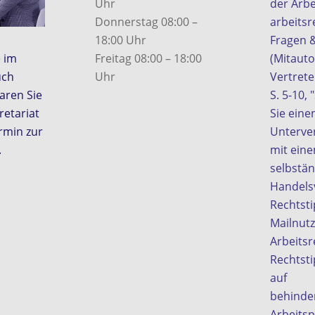
Uhr
der Arbe
Donnerstag 08:00 –
arbeitsr
18:00 Uhr
Fragen 
e im
Freitag 08:00 – 18:00
(Mitauto
uch
Uhr
Vertrete
aren Sie
S. 5-10, 
retariat
Sie eine
rmin zur
Unterver
.
mit ein
selbstä
Handelsv
Rechtsti
Mailnut
Arbeitsr
Rechtst
auf
behinde
Arbeitsp