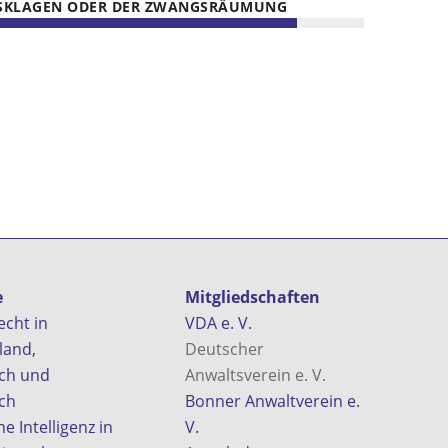
KLAGEN ODER DER ZWANGSRÄUMUNG
e
Mitgliedschaften
echt in
VDA e. V.
land,
Deutscher
ich und
Anwaltsverein e. V.
ch
Bonner Anwaltverein e.
e Intelligenz in
V.