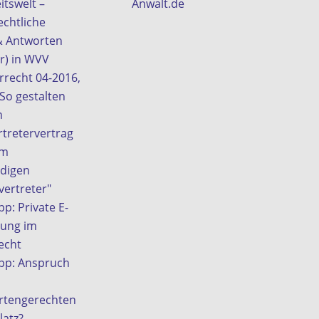
itswelt –
Anwalt.de
echtliche
& Antworten
r) in WVV
rrecht 04-2016,
"So gestalten
n
tretervertrag
em
ndigen
ertreter"
pp: Private E-
zung im
echt
ipp: Anspruch
rtengerechten
latz?