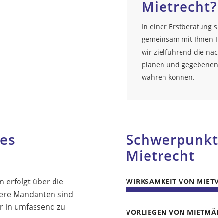
Mietrecht?
In einer Erstberatung s
gemeinsam mit Ihnen Ih
wir zielführend die näc
planen und gegebenenfa
wahren können.
es
Schwerpunkte
Mietrecht
 erfolgt über die
WIRKSAMKEIT VON MIET
sere Mandanten sind
r in umfassend zu
VORLIEGEN VON MIETMÄ