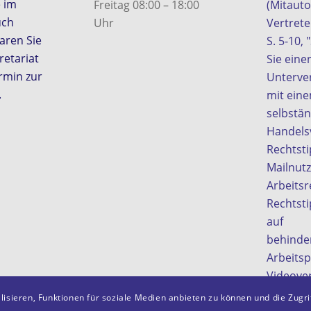
e im
Freitag 08:00 – 18:00
(Mitauto
uch
Uhr
Vertrete
aren Sie
S. 5-10, 
retariat
Sie eine
rmin zur
Unterver
.
mit ein
selbstä
Handelsv
Rechtsti
Mailnut
Arbeitsr
Rechtst
auf
behinde
Arbeitsp
Videove
beim Arb
isieren, Funktionen für soziale Medien anbieten zu können und die Zugr