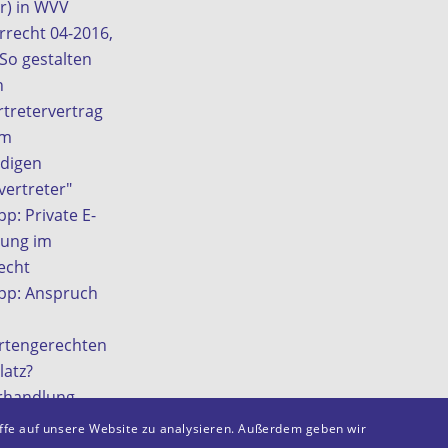
r) in WVV
rrecht 04-2016,
"So gestalten
n
tretervertrag
em
ndigen
ertreter"
pp: Private E-
zung im
echt
ipp: Anspruch
rtengerechten
latz?
rhandlung
eitsgericht?
iffe auf unsere Website zu analysieren. Außerdem geben wir