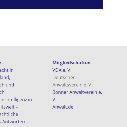
e
Mitgliedschaften
echt in
VDA e. V.
land,
Deutscher
ich und
Anwaltsverein e. V.
ch
Bonner Anwaltverein e.
e Intelligenz in
V.
itswelt –
Anwalt.de
echtliche
& Antworten