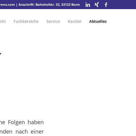
drees.com
| Anschrift: Bahnhofstr. 52, 53123 Bonn
cht
Fachbereiche
Service
Kanzlei
Aktuelles
r
he Folgen haben
unden nach einer