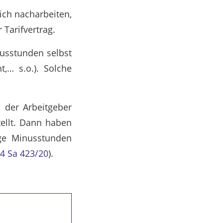
ich nacharbeiten,
 Tarifvertrag.
nusstunden selbst
t,… s.o.). Solche
 der Arbeitgeber
tellt. Dann haben
ige Minusstunden
4 Sa 423/20
).