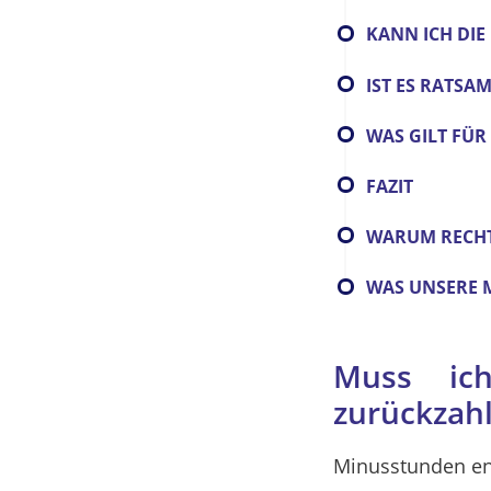
KANN ICH DI
IST ES RATSA
WAS GILT FÜR
FAZIT
WARUM RECHT
WAS UNSERE 
Muss ich
zurückzah
Minusstunden ent