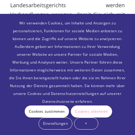
Landesarbeitsgerichts werden
Verhandlungen anregen, damit Sie sich mit
dem Arbeitgeber einigen. Beide Parteien
Wir verwenden Cookies, um Inhalte und Anzeigen zu
personalisieren, Funktionen für soziale Medien anbieten zu
können auch erneut Beweise vorbringen.
können und die Zugriffe auf unsere Website zu analysieren.
Nach dem Urteil des Landesarbeitsgerichts
Außerdem geben wir Informationen zu Ihrer Verwendung
unserer Website an unsere Partner für soziale Medien,
steht Ihnen und dem Arbeitgeber ggf. die
Werbung und Analysen weiter. Unsere Partner führen diese
Revision offen. Dann überprüft das
Informationen möglicherweise mit weiteren Daten zusammen,
Bundesarbeitsgericht in Erfurt Ihre
die Sie ihnen bereitgestellt haben oder die sie im Rahmen Ihrer
Kündigung. Allerdings ist das Verfahren auf
Nutzung der Dienste gesammelt haben. Sie können mehr über
Rechtsfragen beschränkt; neue Beweise
unsere Cookies und Datenschutzeinstellungen auf unserer
Datenschutzseite erfahren.
können Sie nicht vorbringen. Die wenigsten
Kündigungsschutzklagen gehen bis zum
Cookies zustimmen
Cookies ablehnen
Bundesarbeitsgericht.
Einstellungen
×