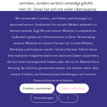
vertreten, sondern wirklich verteidigt gefühlt. 
Herr Dr. Drees hat sich mit voller Überzeugung 
für meine Interessen eingesetzt und ich wusste 
Wir verwenden Cookies, um Inhalte und Anzeigen zu
während des gesamten Verfahrens, dass ich 
personalisieren, Funktionen für soziale Medien anbieten zu
jemanden an meiner Seite habe, der für mich 
können und die Zugriffe auf unsere Website zu analysieren.
kämpft.Menschlich und fachlich hätte ich mir 
Außerdem geben wir Informationen zu Ihrer Verwendung
keinen besseren Anwalt wünschen können. Herr 
unserer Website an unsere Partner für soziale Medien,
Dr. Drees hat meine Erwartungen in jeder 
Werbung und Analysen weiter. Unsere Partner führen diese
Hinsicht weit übertroffen. Dafür bin ich ihm von 
Informationen möglicherweise mit weiteren Daten zusammen,
Herzen dankbar und würde ihn jederzeit wieder 
die Sie ihnen bereitgestellt haben oder die sie im Rahmen Ihrer
beauftragen.
Jennifer Kalt
Nutzung der Dienste gesammelt haben. Sie können mehr über
vor 2 Monaten
unsere Cookies und Datenschutzeinstellungen auf unserer
Ich bin Herrn Dr. Drees sehr 
Datenschutzseite erfahren.
dankbar für seine hervorragende Unterstützung. 
Cookies zustimmen
Cookies ablehnen
Er hat mich kompetent beraten, zuverlässig 
begleitet und mir jederzeit ein gutes Gefühl 
Einstellungen
×
gegeben. Ich habe mich bestens aufgehoben 