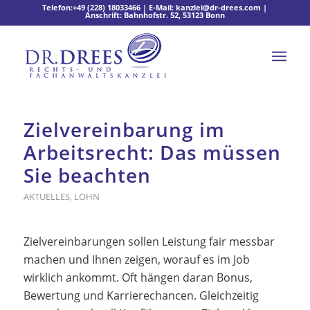
Telefon:
+49 (228) 18033466
| E-Mail:
kanzlei@dr-drees.com
|
Anschrift: Bahnhofstr. 52, 53123 Bonn
Zielvereinbarung im
Arbeitsrecht: Das müssen
Sie beachten
AKTUELLES
,
LOHN
Zielvereinbarungen sollen Leistung fair messbar
machen und Ihnen zeigen, worauf es im Job
wirklich ankommt. Oft hängen daran Bonus,
Bewertung und Karrierechancen. Gleichzeitig