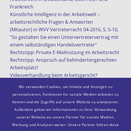
Frankreich
Künstliche Intelligenz in der Arbeitswelt –
arbeitsrechtliche Fragen & Antworten
(Mitautor) in WVV Vertreterrecht 04-2016, S. 5-10,
"So gestalten Sie einen Untervertretervertrag mit
einem selbständigen Handelsvertreter"
Rechtstipp: Private E-Mailnutzung im Arbeitsrecht
Rechtstipp: Anspruch auf behindertengerechten
Arbeitsplatz?
Videoverhandlung beim Arbeitsgericht?
KI in der Arbeitswelt
Wir verwenden Cookies, um Inhalte und Anzeigen zu
personalisieren, Funktionen für soziale Medien anbieten zu
können und die Zugriffe auf unsere Website zu analysieren.
Außerdem geben wir Informationen zu Ihrer Verwendung
Mitgliedschaften
unserer Website an unsere Partner für soziale Medien,
VDA e. V.
Werbung und Analysen weiter. Unsere Partner führen diese
Deutscher Anwaltsverein e. V.