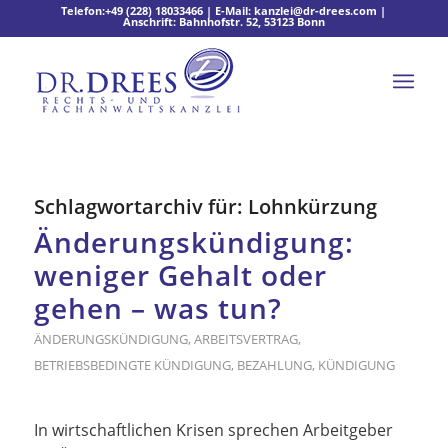
Telefon:
+49 (228) 18033466
| E-Mail:
kanzlei@dr-drees.com
|
Anschrift: Bahnhofstr. 52, 53123 Bonn
Schlagwortarchiv für:
Lohnkürzung
Änderungskündigung:
weniger Gehalt oder
gehen – was tun?
ÄNDERUNGSKÜNDIGUNG
,
ARBEITSVERTRAG
,
BETRIEBSBEDINGTE KÜNDIGUNG
,
BEZAHLUNG
,
KÜNDIGUNG
In wirtschaftlichen Krisen sprechen Arbeitgeber