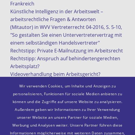
Frankreich
Künstliche Intelligenz in der Arbeitswelt –
arbeitsrechtliche Fragen & Antworten
(Mitautor) in WVV Vertreterrecht 04-2016, S. 5-10,
"So gestalten Sie einen Untervertretervertrag mit
einem selbständigen Handelsvertreter"
Rechtstipp: Private E-Mailnutzung im Arbeitsrecht
Rechtstipp: Anspruch auf behindertengerechten
Arbeitsplatz?
Videoverhandlung beim Arbeitsgericht?
KI in der Arbeitswelt
Wir verwenden Cookies, um Inhalte und Anzeigen zu
personalisieren, Funktionen für soziale Medien anbieten zu
können und die Zugriffe auf unsere Website zu analysieren.
Außerdem geben wir Informationen zu Ihrer Verwendung
Mitgliedschaften
unserer Website an unsere Partner für soziale Medien,
VDA e. V.
Werbung und Analysen weiter. Unsere Partner führen diese
Deutscher Anwaltsverein e. V.
Informationen möglicherweise mit weiteren Daten zusammen,