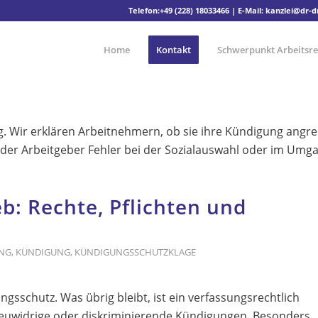
Telefon:
+49 (228) 18033466
| E-Mail:
kanzlei@dr-
Home
Kontakt
Schwerpunkt Arbeitsre
ig. Wir erklären Arbeitnehmern, ob sie ihre Kündigung angre
 der Arbeitgeber Fehler bei der Sozialauswahl oder im Umg
b: Rechte, Pflichten und
UNG
,
KÜNDIGUNG
,
KÜNDIGUNGSSCHUTZKLAGE
ngsschutz. Was übrig bleibt, ist ein verfassungsrechtlich
treuwidrige oder diskriminierende Kündigungen. Besonders