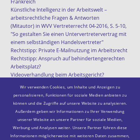
Frankreich
Künstliche Intelligenz in der Arbeitswelt –
arbeitsrechtliche Fragen & Antworten
(Mitautor) in WVV Vertreterrecht 04-2016, S. 5-10,
"So gestalten Sie einen Untervertretervertrag mit
einem selbständigen Handelsvertreter"
Rechtstipp: Private E-Mailnutzung im Arbeitsrecht
Rechtstipp: Anspruch auf behindertengerechten
Arbeitsplatz?
Videoverhandlung beim Arbeitsgericht?
KI in der Arbeitswelt
Wir verwenden Cookies, um Inhalte und Anzeigen zu
personalisieren, Funktionen für soziale Medien anbieten zu
können und die Zugriffe auf unsere Website zu analysieren.
Außerdem geben wir Informationen zu Ihrer Verwendung
Mitgliedschaften
unserer Website an unsere Partner für soziale Medien,
VDA e. V.
Werbung und Analysen weiter. Unsere Partner führen diese
Deutscher Anwaltsverein e. V.
Informationen möglicherweise mit weiteren Daten zusammen,