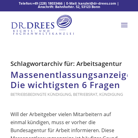
Telefon:
+49 (228) 18033466
| E-Mail:
kanzlei@dr-drees.com
|
Anschrift: Bahnhofstr. 52, 53123 Bonn
Schlagwortarchiv für:
Arbeitsagentur
Massenentlassungsanzeige:
Die wichtigsten 6 Fragen
BETRIEBSBEDINGTE KÜNDIGUNG
,
BETRIEBSRAT
,
KÜNDIGUNG
Will der Arbeitgeber vielen Mitarbeitern auf
einmal kündigen, muss er vorher die
Bundesagentur für Arbeit informieren. Diese