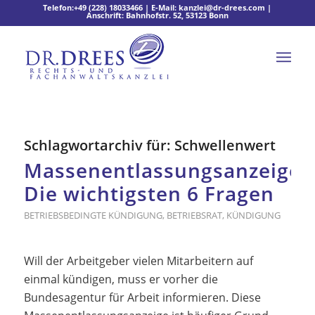
Telefon:
+49 (228) 18033466
| E-Mail:
kanzlei@dr-drees.com
|
Anschrift: Bahnhofstr. 52, 53123 Bonn
Schlagwortarchiv für:
Schwellenwert
Massenentlassungsanzeige:
Die wichtigsten 6 Fragen
BETRIEBSBEDINGTE KÜNDIGUNG
,
BETRIEBSRAT
,
KÜNDIGUNG
Will der Arbeitgeber vielen Mitarbeitern auf
einmal kündigen, muss er vorher die
Bundesagentur für Arbeit informieren. Diese