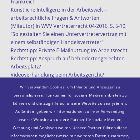
Frankreich
Künstliche Intelligenz in der Arbeitswelt –
arbeitsrechtliche Fragen & Antworten
(Mitautor) in WVV Vertreterrecht 04-2016, S. 5-10,
"So gestalten Sie einen Untervertretervertrag mit
einem selbständigen Handelsvertreter"
Rechtstipp: Private E-Mailnutzung im Arbeitsrecht
Rechtstipp: Anspruch auf behindertengerechten
Arbeitsplatz?
Videoverhandlung beim Arbeitsgericht?
KI in der Arbeitswelt
Wir verwenden Cookies, um Inhalte und Anzeigen zu
personalisieren, Funktionen für soziale Medien anbieten zu
können und die Zugriffe auf unsere Website zu analysieren.
Außerdem geben wir Informationen zu Ihrer Verwendung
Mitgliedschaften
unserer Website an unsere Partner für soziale Medien,
VDA e. V.
Werbung und Analysen weiter. Unsere Partner führen diese
Deutscher Anwaltsverein e. V.
Informationen möglicherweise mit weiteren Daten zusammen,