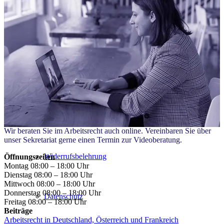
E-Rechnung
Kosten
Anfahrt
Wir beraten Sie im Arbeitsrecht auch online. Vereinbaren Sie über
unser Sekretariat gerne einen Termin zur Videoberatung.
Widerrufsbelehrung
Öffnungszeiten
Montag 08:00 – 18:00 Uhr
Dienstag 08:00 – 18:00 Uhr
Mittwoch 08:00 – 18:00 Uhr
Donnerstag 08:00 – 18:00 Uhr
Datenschutz
Freitag 08:00 – 18:00 Uhr
Beiträge
Arbeitsrecht in Deutschland, Österreich und Frankreich