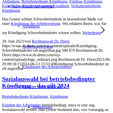
Abfindung
,
Betriebsbedingte Kündigung
,
Fristlose Kündigung
,
Kündigung
,
Kündigung wegen Krankheit
,
Verhaltensbedingte
Schwerpunkt Arbeitsrecht
Kündigung
Das Gesetz schützt Schwerbehinderte in besonderem Maße vor
einer
Kündigung des Arbeitsvertrags
. Wir erklären Ihnen, was Sie
Abfindung
zur Kündigung Schwerbehinderter wissen sollten.
Weiterlesen
29. Juni 2023
/
von
Rechtsanwalt Dr. Drees
https://www.dr-drees.com/wp-content/uploads/Kuendigung-
Aufhebungsvertrag
Schwerbehinderter-oft-angreifbar.jpg
580
870
Rechtsanwalt Dr.
Drees
https://www.dr-drees.com/wp-
content/uploads/logo_ordinary.png
Rechtsanwalt Dr. Drees
2023-06-
29 09:18:15
2024-06-13 15:53:49
Kündigung Schwerbehinderter ist
Kündigung des Arbeitsvertrags
oft angreifbar
Sozialauswahl bei betriebsbedingter
Kündigung – das gilt 2024
Ratgeber im Arbeitsrecht
Betriebsbedingte Kündigung
,
Kündigung
Kündigt der Arbeitgeber
betriebsbedingt, muss er eine sog.
Abmahnung
Sozialauswahl treffen. Das Gesetz bestimmt also, wer vorrangig zu