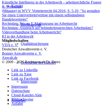
Künstliche Intelligenz in der Arbeitswelt – arbeitsrechtliche Fragen
Kanzlei
& Antworten
(Mitautor) in WVV Vertreterrecht 04-2016, S. 5-10, "So gestalten
Sie einen Untervertretervertrag mit einem selbständigen
Handelsvertreter"
Rechtstipp: Private E-Mailnutzung im Arbeitsrecht
Rechtsanwalt
Rechtstipp: Anspruch auf behindertengerechten Arbeitsplatz?
Videoverhandlung beim Arbeitsgericht?
KI in der Arbeitswelt
Mitgliedschaften
Qualitätssicherung
VDA e. V.
Deutscher Anwaltsverein e. V.
Bonner Anwaltverein e. V.
Anwalt.de
© 2009 - 2026 Rechtsanwalt Dr. Drees
Geschichte der Kanzlei
Link zu LinkedIn
Link zu Xing
Link zu Facebook
Impressum
Impressum
Datenschutz
Cloud-Kanzlei-Akte
Bildnachweise
Aktuelles
Anfahrt