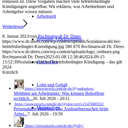
entlassen ist. Diese Vorgaben machen viele betriebsbedingte
Kündigungen angreifbar. Wir erklären, was Arbeitnehmer und
Arbeitgeber wissen müssen.
Arbeitszeit
Weiterlesen
8. Januar 2023
/
von
Rechtsanwalt Dr. Drees
Befristete Arbeitsverträge
https://www.dr-drees.com/wp-content/uploads/Sozialauswahl-bei-
betriebsbedingter-Kuendigung.jpg
580
870
Rechtsanwalt Dr. Drees
https://www.dr-drees.com/wp-content/uploads/logo_ordinary.png
Rechtsanwalt Dr. Drees
2023-01-08 12:38:46
2024-09-15
Homeoffice
15:52:39
Sozialauswahl bei betriebsbedingter Kündigung – das gilt
2024
Kürzlich
Lohn und Gehalt
https://www.pexels.com/de-de/@yankrukov/
Mobbing am Arbeitsplatz: Was können Betroffene
rechtlich...
20. Juli 2026 - 20:11
https://www.pexels.com/de-de/@oleg-cervi-2147660352/
Mutterschutz
Personalakte einsehen: Das Auskunftsersuchen beim
Arbei...
7. Juli 2026 - 19:59
https://www.pexels.com/de-de/@olly/