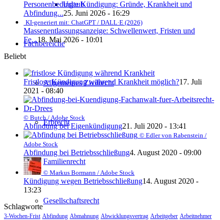
Urlaub
Personenbedingte Kündigung: Gründe, Krankheit und
Abfindung...
25. Juni 2026 - 16:29
KI-generiert mit: ChatGPT / DALL·E (2026)
Massenentlassungsanzeige: Schwellenwert, Fristen und
Fe...
18. Mai 2026 - 10:01
Fachbereiche
Beliebt
Fristlose Kündigung während Krankheit möglich?
17. Juli
Allgemeines Zivilrecht
2021 - 08:40
© Butch / Adobe Stock
Erbrecht
Abfindung bei Eigenkündigung
21. Juli 2020 - 13:41
© Edler von Rabenstein /
Adobe Stock
Abfindung bei Betriebsschließung
4. August 2020 - 09:00
Familienrecht
© Markus Bormann / Adobe Stock
Kündigung wegen Betriebsschließung
14. August 2020 -
13:23
Gesellschaftsrecht
Schlagworte
3-Wochen-Frist
Abfindung
Abmahnung
Abwicklungsvertrag
Arbeitgeber
Arbeitnehmer