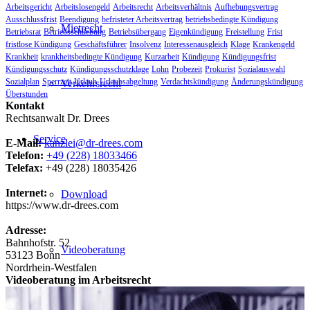
Arbeitsgericht
Arbeitslosengeld
Arbeitsrecht
Arbeitsverhältnis
Aufhebungsvertrag
Ausschlussfrist
Beendigung
befristeter Arbeitsvertrag
betriebsbedingte Kündigung
Mietrecht
Betriebsrat
Betriebsschließung
Betriebsübergang
Eigenkündigung
Freistellung
Frist
fristlose Kündigung
Geschäftsführer
Insolvenz
Interessenausgleich
Klage
Krankengeld
Krankheit
krankheitsbedingte Kündigung
Kurzarbeit
Kündigung
Kündigungsfrist
Kündigungsschutz
Kündigungsschutzklage
Lohn
Probezeit
Prokurist
Sozialauswahl
Sozialplan
Sperrzeit
Urlaub
Urlaubsabgeltung
Verdachtskündigung
Änderungskündigung
Verkehrsrecht
Überstunden
Kontakt
Rechtsanwalt Dr. Drees
Service
E-Mail:
kanzlei@dr-drees.com
Telefon:
+49 (228) 18033466
Telefax:
+49 (228) 18035426
Internet:
Download
https://www.dr-drees.com
Adresse:
Bahnhofstr. 52
Videoberatung
53123
Bonn
Nordrhein-Westfalen
Videoberatung im Arbeitsrecht
Cloud-Kanzlei-Akte